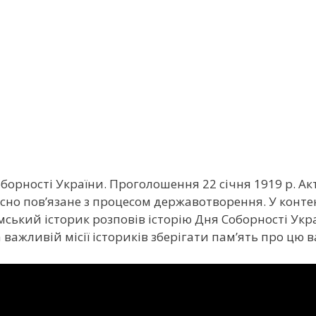
оборності України. Проголошення 22 січня 1919 р. А
існо пов’язане з процесом державотворення. У контекс
мський історик розповів історію Дня Соборності Укра
важливій місії істориків зберігати пам’ять про цю ва