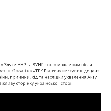
кту Злуки УНР та ЗУНР стало можливим після
ті цієї події на «ТРК Відікон» виступив доцент
їни, причини, хід та наслідки ухвалення Акту
жливу сторінку української історії.