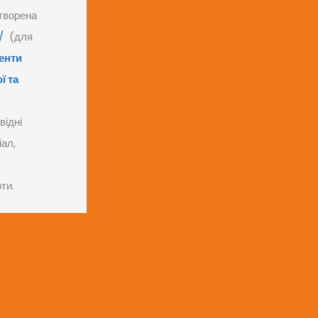
творена
a/
(для
енти
ї та
відні
іал,
ти.