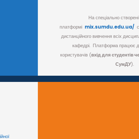
На спеціально створен
платформі
mix.sumdu.edu.ua/
с
дистанційного вивчення всіх дисцип
кафедрі. Платформа працює д
користувачів (
вхід для студентів ч
СумДУ
).
ійної