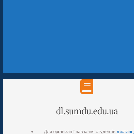
dl.sumdu.edu.ua
Для організації навчання студентів
дистанц