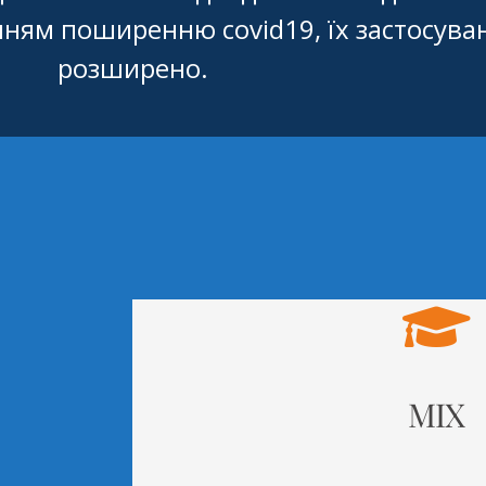
анням поширенню covid19, їх застосува
розширено.
MIX