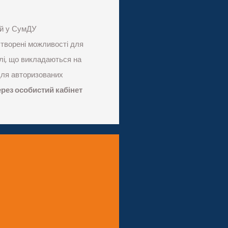
ій у СумДУ
творені можливості для
лі, що викладаються на
ля авторизованих
ерез особистий кабінет