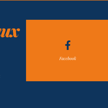
них
Facebook
н