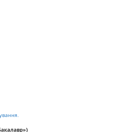
ування.
«Бакалавр»)