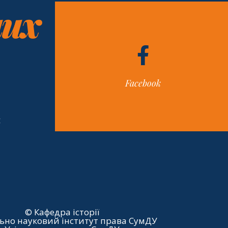
них
Facebook
н
© Кафедра історії
ьно науковий інститут права СумДУ