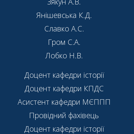
Зякун А.В.
Янішевська К.Д.
Славко А.С.
Гром С.А.
Лобко Н.В.
Доцент кафедри історії
Доцент кафедри КПДС
Асистент кафедри МЄППП
Провідний фахівець
Доцент кафедри історії