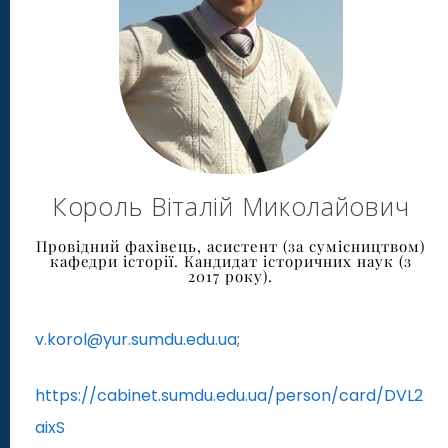
Король Віталій Миколайович
Провідний фахівець, асистент (за сумісництвом)
кафедри історії. Кандидат історичних наук (з
2017 року).
v.korol@yur.sumdu.edu.ua
;
https://cabinet.sumdu.edu.ua/person/card/DVL2
aixS