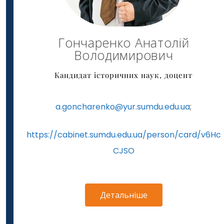
Гончаренко Анатолій
Володимирович
Кандидат історичних наук, доцент
a.goncharenko@yur.sumdu.edu.ua
;
https://cabinet.sumdu.edu.ua/person/card/v6Hc
CJSO
Детальніше