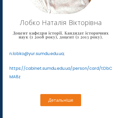
Лобко Наталія Вікторівна
Доцент кафедри історії. Кандидат історичних
наук (з 2008 року), доцент (з 2013 року).
n.lobko@yur.sumdu.edu.ua
;
https://cabinet.sumdu.edu.ua/person/card/tDbC
MA8z
Детальніше