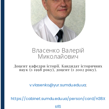
Власенко Валерій
Миколайович
Доцент кафедри історії. Кандидат історичних
наук (з 1998 року), доцент (з 2002 року).
v.vlasenko@yur.sumdu.edu.ua
;
https://cabinet.sumdu.edu.ua/person/card/H38X
sIlS