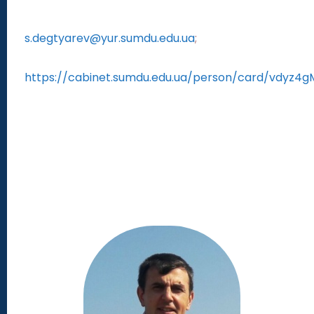
s.degtyarev@yur.sumdu.edu.ua
;
https://cabinet.sumdu.edu.ua/person/card/vdyz4g