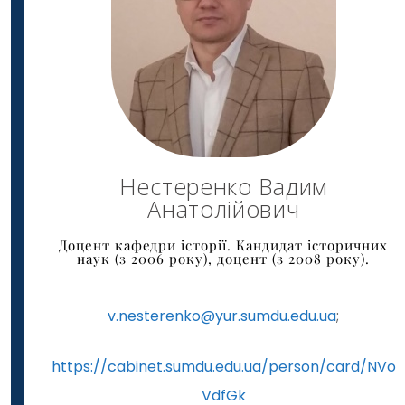
Нестеренко Вадим
Анатолійович
Доцент кафедри історії. Кандидат історичних
наук (з 2006 року), доцент (з 2008 року).
v.nesterenko@yur.sumdu.edu.ua
;
https://cabinet.sumdu.edu.ua/person/card/NVo
VdfGk