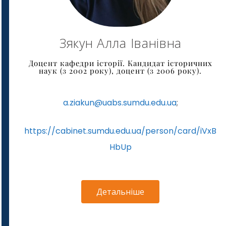
Зякун Алла Іванівна
Доцент кафедри історії. Кандидат історичних
наук (з 2002 року), доцент (з 2006 року).
a.ziakun@uabs.sumdu.edu.ua
;
https://cabinet.sumdu.edu.ua/person/card/iVxB
HbUp
Детальніше