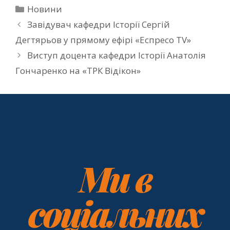
Новини
Завідувач кафедри Історії Сергій
Дегтярьов у прямому ефірі «Еспресо TV»
Виступ доцента кафедри Історії Анатолія
Гончаренко на «ТРК Відікон»
Ми в
соціальних