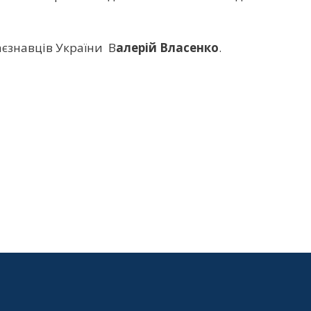
аєзнавців України В
алерій Власенко
.