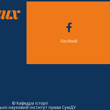
них
Facebook
н
© Кафедра історії
ьно науковий інститут права СумДУ