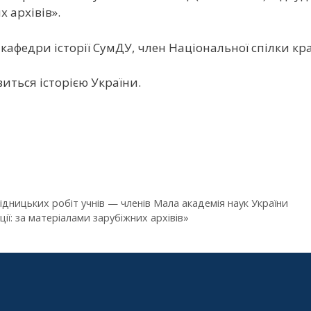
х архівів».
кафедри історії СумДУ, член Національної спілки кр
виться історією України.
ідницьких робіт учнів — членів Мала академія наук України
ції: за матеріалами зарубіжних архівів»