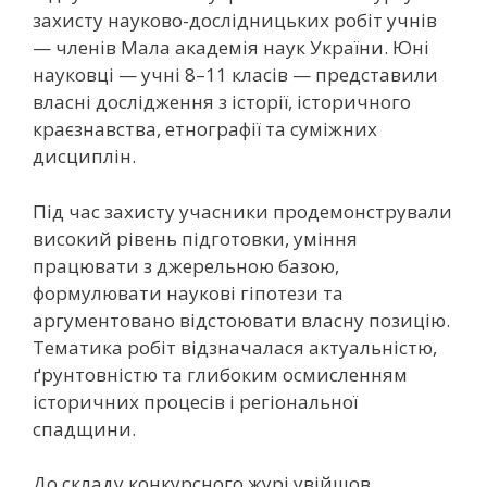
захисту науково-дослідницьких робіт учнів
— членів
Мала академія наук України
. Юні
науковці — учні 8–11 класів — представили
власні дослідження з історії, історичного
краєзнавства, етнографії та суміжних
дисциплін.
Під час захисту учасники продемонстрували
високий рівень підготовки, уміння
працювати з джерельною базою,
формулювати наукові гіпотези та
аргументовано відстоювати власну позицію.
Тематика робіт відзначалася актуальністю,
ґрунтовністю та глибоким осмисленням
історичних процесів і регіональної
спадщини.
До складу конкурсного журі увійшов