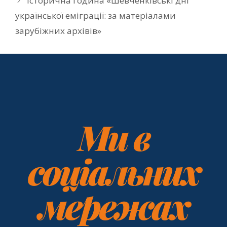
Історична година «Шевченківські дні
української еміграції: за матеріалами
зарубіжних архівів»
Ми в
соціальних
мережах