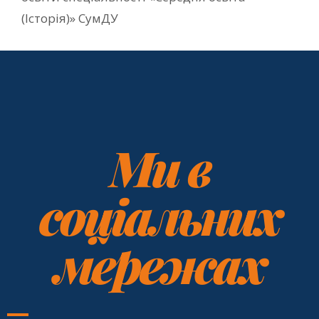
(Історія)» СумДУ
Ми в
соціальних
мережах