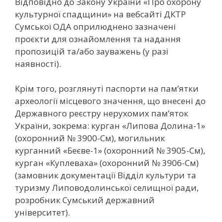
Відповідно до Закону України «Про охорону
культурної спадщини» на вебсайті ДКТР
Сумської ОДА оприлюднено зазначені
проєкти для ознайомлення та надання
пропозицій та/або зауважень (у разі
наявності).
Крім того, розглянуті паспорти на пам’ятки
археології місцевого значення, що внесені до
Державного реєстру нерухомих пам’яток
України, зокрема: курган «Липова Долина-1»
(охоронний № 3900-См), могильник
курганний «Беєве-1» (охоронний № 3905-См),
курган «Куплеваха» (охоронний № 3906-См)
(замовник документації Відділ культури та
туризму Липоводолинської селищної ради,
розробник Сумський державний
університет).