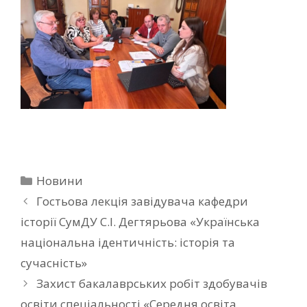
Новини
Гостьова лекція завідувача кафедри
історії СумДУ С.І. Дегтярьова «Українська
національна ідентичність: історія та
сучасність»
Захист бакалаврських робіт здобувачів
освіти спеціальності «Середня освіта