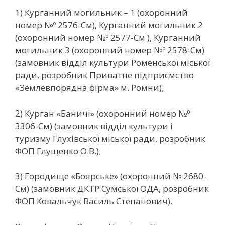
1) Курганний могильник – 1 (охоронний
номер №º 2576-См), Курганний могильник 2
(охоронний номер №º 2577-См ), Курганний
могильник 3 (охоронний номер №º 2578-См)
(замовник відділ культури Роменської міської
ради, розробник Приватне підприємство
«Землевпорядна фірма» м. Ромни);
2) Курган «Баничі» (охоронний номер №º
3306-См) (замовник відділ культури і
туризму Глухівської міської ради, розробник
ФОП Глущенко О.В.);
3) Городище «Боярське» (охоронний № 2680-
См) (замовник ДКТР Сумської ОДА, розробник
ФОП Ковальчук Василь Степанович).