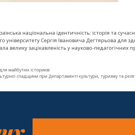
країнська національна ідентичність: історія та сучас
ого університету Сергія Івановича Дегтярьова для 
ала велику зацікавленість у науково-педагогічних пр
для майбутніх істориків
турної спадщини при Департаменті культури, туризму та релігій
них