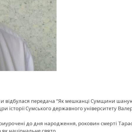
Суми відбулася передача “Як мешканці Сумщини шанують
ри історії Сумського державного університету Валер
и приурочені до дня народження, роковин смерті Тар
 як національне свято.