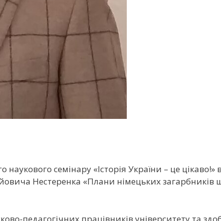
го наукового семінару «Історія України – це цікаво!
йовича Нестеренка «Плани німецьких загарбників щ
ково-педагогічних працівників університету та здобу