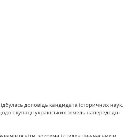
» відбулась доповідь кандидата історичних наук,
одо окупації українських земель напередодні
вачів освіти, зокрема і студентів-учасників