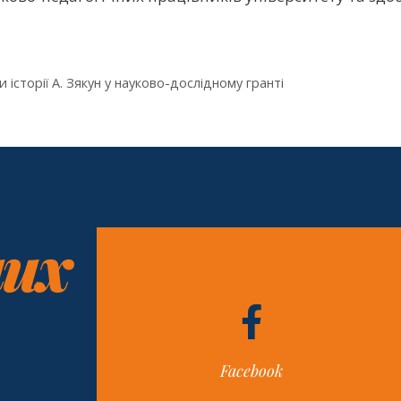
історії А. Зякун у науково-дослідному гранті
них
Facebook