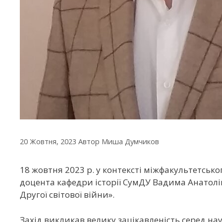
20 Жовтня, 2023
Автор
Миша Думчиков
18 жовтня 2023 р. у контексті міжфакультетсько
доцента кафедри історії СумДУ Вадима Анатолі
Другої світової війни».
Захід викликав велику зацікавленість серед нау