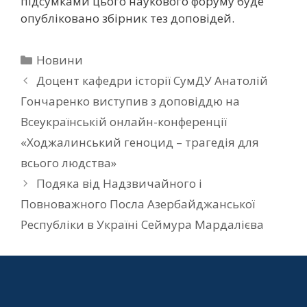
підсумками цього наукового форуму буде
опубліковано збірник тез доповідей.
Новини
Доцент кафедри історії СумДУ Анатолій
Гончаренко виступив з доповіддю на
Всеукраїнській онлайн-конференції
«Ходжалинський геноцид – трагедія для
всього людства»
Подяка від Надзвичайного і
Повноважного Посла Азербайджанської
Республіки в Україні Сеймура Мардалієва