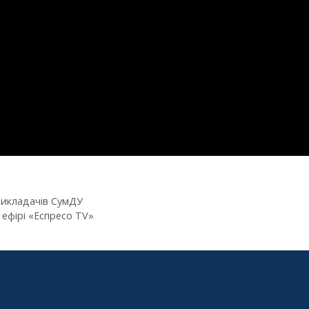
викладачів СумДУ
 ефірі «Еспресо TV»