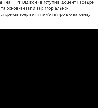
події на «ТРК Відікон» виступив доцент кафедри
 та основні етапи територіально-
ї істориків зберігати пам’ять про цю важливу