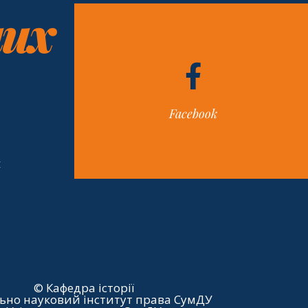
них
Facebook
н
© Кафедра історії
ьно науковий інститут права СумДУ