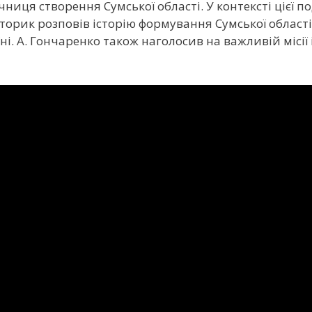
річниця створення Сумської області. У контексті цієї 
сторик розповів історію формування Сумської області
аїні. А. Гончаренко також наголосив на важливій місі