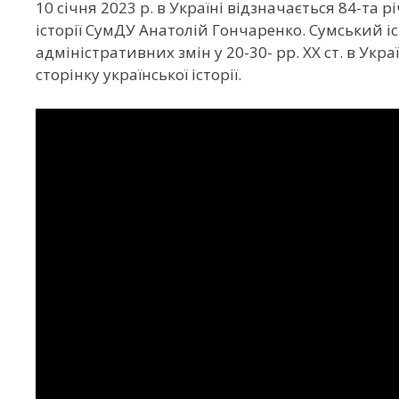
10 січня 2023 р. в Україні відзначається 84-та 
історії СумДУ Анатолій Гончаренко. Сумський і
адміністративних змін у 20-30- рр. ХХ ст. в Укр
сторінку української історії.