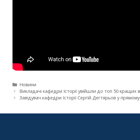
Новини
Викладачі кафедри Історії увійшли до топ 50 кращих 
Завідувач кафедри Історії Сергій Дегтярьов у прямому