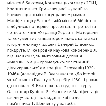
міської бібліотеки, Крижевецької єпархії ГКЦ,
Кропивницько-Крижевецької жупанії та
Крижевецької міської управи. У рамках
Маніфестації у Загребській міській бібліотеці
відбулися, по-перше, презентація третьої та
четвертої книг «Українці Хорватії. Матеріали
та документи», співавтором яких є кандидат
історичних наук, доцент Валерій Власенко,
по-друге, Міжнародна наукова конференція,
під час якої були виголошені доповіді
«Мар’ян Тумір – громадсько-політичний
діяч української еміграції в Югославії (1920-
1946)» (доповідач В. Власенко) та «До історії
українського Пласту в Загребі у 1930-ті роки»
(доповідачі В. Власенко та студент ІІ курсу
Олександр Курінной). Учасники Маніфестації
взяли участь у покладанні квітів до
пам’ятника Т. Шевченку у Загребі,