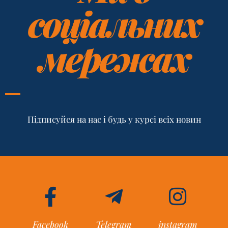
соціальних
мережах
Підписуйся на нас і будь у курсі всіх новин
Facebook
Telegram
instagram