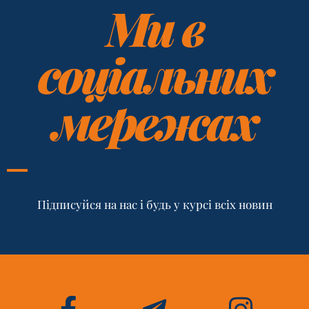
Ми в
соціальних
мережах
Підписуйся на нас і будь у курсі всіх новин