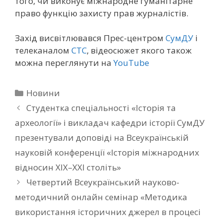
того, чи виконує міжнародне гуманітарне
право функцію захисту прав журналістів.
Захід висвітлювався Прес-центром
СумДУ
і
телеканалом
СТС
, відеосюжет якого також
можна переглянути на
YouTube
Новини
Студентка спеціальності «Історія та
археології» і викладач кафедри історії СумДУ
презентували доповіді на Всеукраїнській
науковій конференції «Історія міжнародних
відносин XIX–XXI століть»
Четвертий Всеукраїнський науково-
методичний онлайн семінар «Методика
використання історичних джерел в процесі