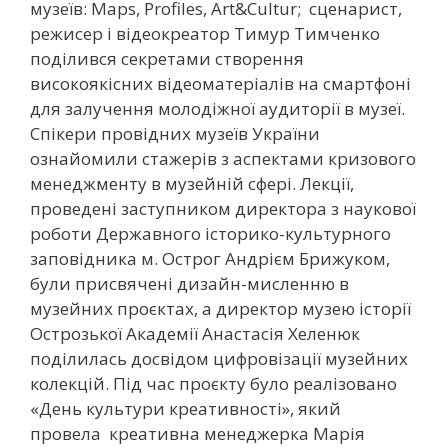
музеїв: Maps, Profiles, Art&Cultur; сценарист,
режисер і відеокреатор Тимур Тимченко
поділився секретами створення
високоякісних відеоматеріалів на смартфоні
для залучення молодіжної аудиторії в музеї.
Спікери провідних музеїв України
ознайомили стажерів з аспектами кризового
менеджменту в музейній сфері. Лекції,
проведені заступником директора з наукової
роботи Державного історико-культурного
заповідника м. Острог Андрієм Брижуком,
були присвячені дизайн-мисленню в
музейних проєктах, а директор музею історії
Острозької Академії Анастасія Хеленюк
поділилась досвідом цифровізації музейних
колекцій. Під час проєкту було реалізовано
«День культури креативності», який
провела креативна менеджерка Марія