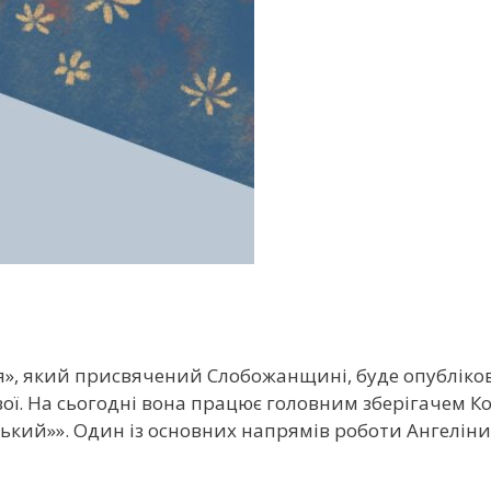
я», який присвячений Слобожанщині, буде опублікова
вої. На сьогодні вона працює головним зберігачем К
кий»». Один із основних напрямів роботи Ангеліни 