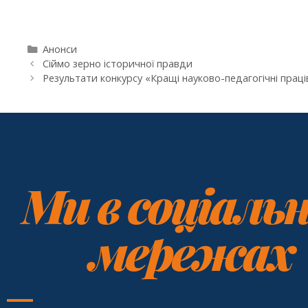
Анонси
Сіймо зерно історичної правди
Результати конкурсу «Кращі науково-педагогічні праці
Ми в соціаль
мережах