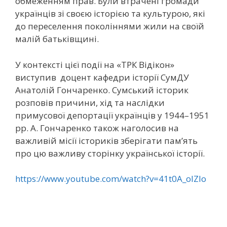
обмеженням прав. Були втрачені громади
українців зі своєю історією та культурою, які
до переселення поколіннями жили на своїй
малій батьківщині.
У контексті цієї події на «ТРК Відікон»
виступив доцент кафедри історії СумДУ
Анатолій Гончаренко. Сумський історик
розповів причини, хід та наслідки
примусової депортації українців у 1944–1951
рр. А. Гончаренко також наголосив на
важливій місії істориків зберігати пам’ять
про цю важливу сторінку української історії.
https://www.youtube.com/watch?v=41t0A_olZlo