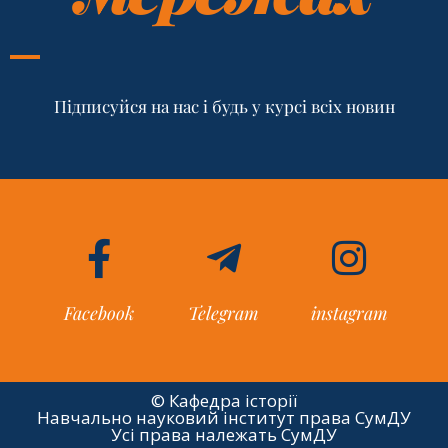
Підписуйся на нас і будь у курсі всіх новин
Facebook
Telegram
instagram
© Кафедра історії
Навчально науковий інститут права СумДУ
Усі права належать СумДУ