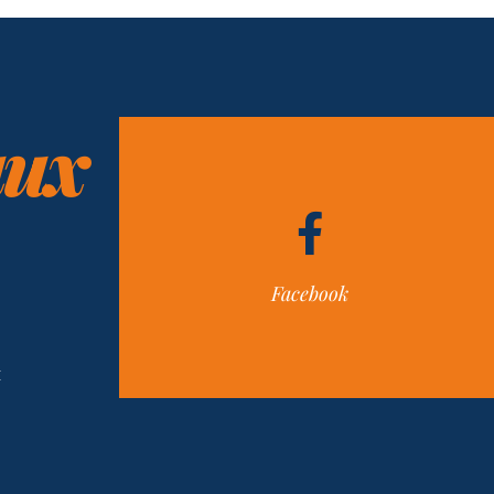
них
Facebook
н