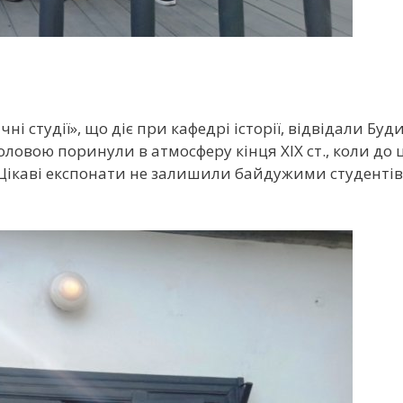
і студії», що діє при кафедрі історії, відвідали Бу
 головою поринули в атмосферу кінця ХІХ ст., коли 
Цікаві експонати не залишили байдужими студентів і