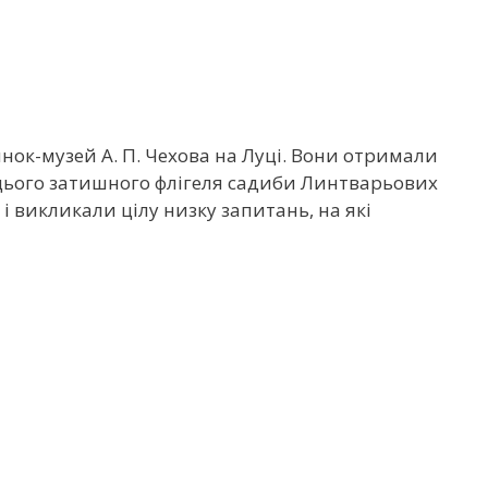
динок-музей А. П. Чехова на Луці. Вони отримали
до цього затишного флігеля садиби Линтварьових
 викликали цілу низку запитань, на які