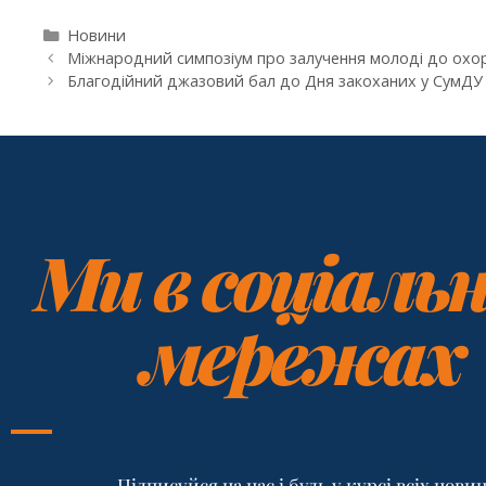
Новини
Міжнародний симпозіум про залучення молоді до охор
Благодійний джазовий бал до Дня закоханих у СумДУ
Ми в соціаль
мережах
Підписуйся на нас і будь у курсі всіх нови