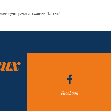
они культурної спадщини (Іспанія)
них
Facebook
н