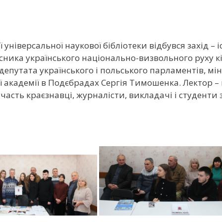
ї універсальної наукової бібліотеки відбувся захід –
а українського національно-визвольного руху кінця
 депутата українського і польського парламентів, мін
ї академії в Подєбрадах Сергія Тимошенка. Лектор 
участь краєзнавці, журналісти, викладачі і студенти 