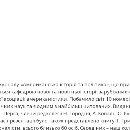
 журналу «Американська історія та політика», що пр
ься кафедрою нової та новітньої історії зарубіжних
ї асоціації американістики.
Побачило світ 10 номері
чних наук та є одним з найбільш цитованих. Видан
Перга, члени редколегії Н. Городня, А. Коваль, О. Ку
 час презентації було також представлено книгу Т. Г
налісти, всього близько 60 осіб. Серед них – наш кол