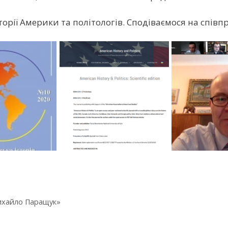
торії Америки та політологів. Сподіваємося на спів
Михайло Паращук»