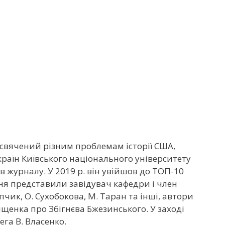
исвячений різним проблемам історії США,
 країн Київського національного університету
в журналу. У 2019 р. він увійшов до ТОП-10
ня представили завідувач кафедри і член
пчик, О. Сухобокова, М. Таран та інші, автори
рищенка про Збігнєва Бжезинського. У заході
ега В. Власенко.