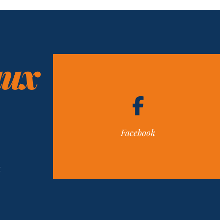
них
Facebook
н