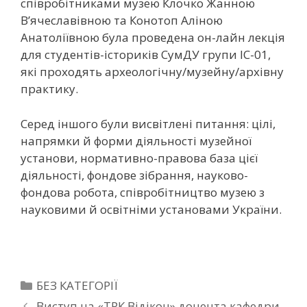
співробітниками музею Клочко Жанною
В’ячеславівною та Конотоп Аліною
Анатоліївною була проведена он-лайн лекція
для студентів-істориків СумДУ групи ІС-01,
які проходять археологічну/музейну/архівну
практику.
Серед іншого були висвітлені питання: цілі,
напрямки й форми діяльності музейної
установи, нормативно-правова база цієї
діяльності, фондове зібрання, науково-
фондова робота, співробітництво музею з
науковими й освітніми установами України.
БЕЗ КАТЕГОРІЇ
Виступ на «ТРК Відікон» доцента кафедри