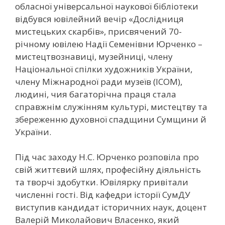
обласної універсальної наукової бібліотеки
відбувся ювілейний вечір «Дослідниця
мистецьких скарбів», присвячений 70-
річному ювілею Надії Семенівни Юрченко –
мистецтвознавиці, музейниці, члену
Національної спілки художників України,
члену Міжнародної ради музеїв (ICOM),
людині, чия багаторічна праця стала
справжнім служінням культурі, мистецтву та
збереженню духовної спадщини Сумщини й
України.
Під час заходу Н.С. Юрченко розповіла про
свій життєвий шлях, професійну діяльність
та творчі здобутки. Ювілярку привітали
численні гості. Від кафедри історії СумДУ
виступив кандидат історичних наук, доцент
Валерій Миколайович Власенко, який