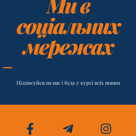
Ми в
соціальних
мережах
Підписуйся на нас і будь у курсі всіх новин