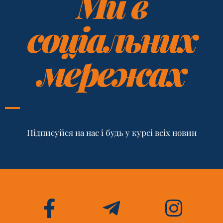
Ми в
соціальних
мережах
Підписуйся на нас і будь у курсі всіх новин